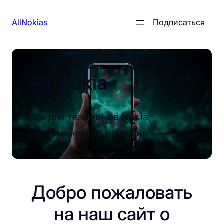
Перейти
AllNokias
Подписаться
к
содержимому
All Nokia
Все для телефонов Nokia,
современных и не очень
Добро пожаловать
на наш сайт о